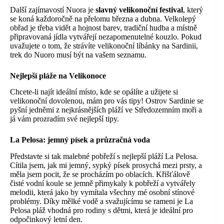
Další zajímavostí Nuora je
slavný velikonoční festival
, který
se koná každoročně na přelomu března a dubna. Velkolepý
obřad je třeba vidět a hojnost barev, tradiční hudba a místně
připravovaná jídla vytvářejí nezapomenutelné kouzlo. Pokud
uvažujete o tom, že strávíte velikonoční líbánky na Sardinii,
trek do Nuoro musí být na vašem seznamu.
Nejlepší pláže na Velikonoce
Chcete-li najít ideální místo, kde se opálíte a užijete si
velikonoční dovolenou, mám pro vás tipy! Ostrov Sardinie se
pyšní jedněmi z nejkrásnějších pláží ve Středozemním moři a
já vám prozradím své nejlepší tipy.
La Pelosa: jemný písek a průzračná voda
Představte si tak malebné pobřeží s nejlepší pláží La Pelosa.
Cítila jsem, jak mi jemný, sypký písek prosychá mezi prsty, a
měla jsem pocit, že se procházím po oblacích. Křišťálově
čisté vodní koule se jemně přimykaly k pobřeží a vytvářely
melodii, která jako by vymítala všechny mé osobní stínové
problémy. Díky mělké vodě a svažujícímu se rameni je La
Pelosa pláž vhodná pro rodiny s dětmi, která je ideální pro
odpočinkový letní den.