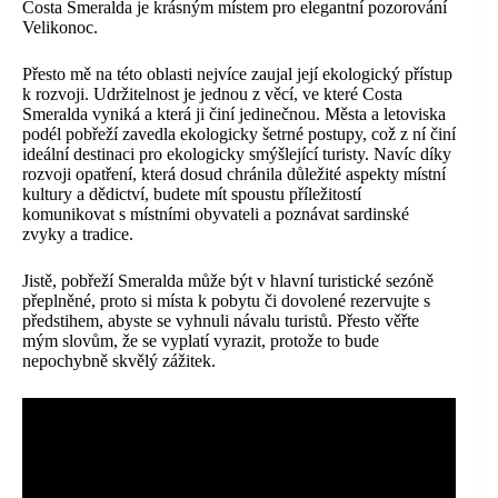
Costa Smeralda je krásným místem pro elegantní pozorování
Velikonoc.
Přesto mě na této oblasti nejvíce zaujal její ekologický přístup
k rozvoji. Udržitelnost je jednou z věcí, ve které Costa
Smeralda vyniká a která ji činí jedinečnou. Města a letoviska
podél pobřeží zavedla ekologicky šetrné postupy, což z ní činí
ideální destinaci pro ekologicky smýšlející turisty. Navíc díky
rozvoji opatření, která dosud chránila důležité aspekty místní
kultury a dědictví, budete mít spoustu příležitostí
komunikovat s místními obyvateli a poznávat sardinské
zvyky a tradice.
Jistě, pobřeží Smeralda může být v hlavní turistické sezóně
přeplněné, proto si místa k pobytu či dovolené rezervujte s
předstihem, abyste se vyhnuli návalu turistů. Přesto věřte
mým slovům, že se vyplatí vyrazit, protože to bude
nepochybně skvělý zážitek.