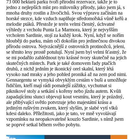
73 000 hektarů parku tvoří přírodní rezervace, takže je to
jedno z nejlepších míst pro milovníky přírody, jako jsem já, s
mnoha druhy rostlin a živočichů. Svou výpravu začínám na
horské stezce, kde vzduch naplňuje středomořská vůně keřů a
melodie ptáků. Přestože je terén velmi členitý, úchvatné
výhledy z vrcholu Punta La Marmora, který je nejvyšším
vrcholem Sardinie, stojí za každý krok. Nyní, když se nořím
hlouběji do parku, mám oči dokořán pro jedinečnou divokou
přírodu ostrova. Nejvzácnější z ostrovních protinožců, jeleni,
se těmito lesy prostě potulují. Nyní jsem byl velmi šťastný, že
se mi podařilo zahlédnout tyto krásné tvory skutečně na jejich
skutečných místech. Park je také domovem řady ptačích
druhů, z nichž jedním je ikonický orel skalní, který létá
vysoko nad mraky a jeho pohled proniká až na zem pod nimi.
Gennargentu se vymyká obvyklým cestám v buši a umožňuje
řidičům, kteří mají rádi pomalejší zážitky, vychutnat si
piknikové stoly a setkání s kořeny nebo jízdu autem. Kvůli
zapadajícímu slunci objevuji kout vesmíru, který je prázdný,
ale přibývající světlo potvrzuje jeho majestátní krásu a
jediným rušivým zvukem, který slyším, je slabé vytí vlků
kdesi daleko. Příležitosti, jako je tato, ve mně vyvolávají
vzpomínku na neopakovatelné kouzlo Sardinie, s nímž jsem
se poprvé setkal během svého pobytu.