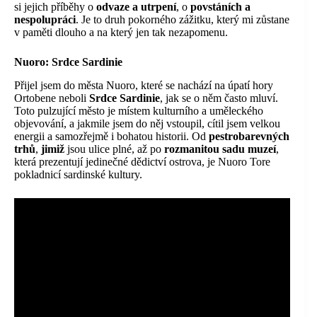
si jejich příběhy o
odvaze a utrpení
, o
povstáních a
nespolupráci
. Je to druh pokorného zážitku, který mi zůstane
v paměti dlouho a na který jen tak nezapomenu.
Nuoro:
Srdce Sardinie
Přijel jsem do města Nuoro, které se nachází na úpatí hory
Ortobene neboli
Srdce Sardinie
, jak se o něm často mluví.
Toto pulzující město je místem kulturního a uměleckého
objevování, a jakmile jsem do něj vstoupil, cítil jsem velkou
energii a samozřejmě i bohatou historii. Od
pestrobarevných
trhů
,
jimiž
jsou ulice plné, až po
rozmanitou sadu muzeí
,
která prezentují jedinečné dědictví ostrova, je Nuoro Tore
pokladnicí sardinské kultury.