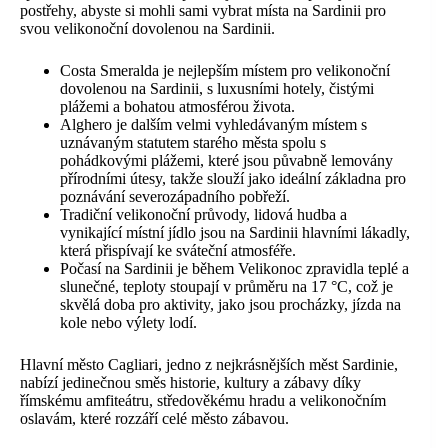
postřehy, abyste si mohli sami vybrat místa na Sardinii pro
svou velikonoční dovolenou na Sardinii.
Costa Smeralda je nejlepším místem pro velikonoční
dovolenou na Sardinii, s luxusními hotely, čistými
plážemi a bohatou atmosférou života.
Alghero je dalším velmi vyhledávaným místem s
uznávaným statutem starého města spolu s
pohádkovými plážemi, které jsou půvabně lemovány
přírodními útesy, takže slouží jako ideální základna pro
poznávání severozápadního pobřeží.
Tradiční velikonoční průvody, lidová hudba a
vynikající místní jídlo jsou na Sardinii hlavními lákadly,
která přispívají ke sváteční atmosféře.
Počasí na Sardinii je během Velikonoc zpravidla teplé a
slunečné, teploty stoupají v průměru na 17 °C, což je
skvělá doba pro aktivity, jako jsou procházky, jízda na
kole nebo výlety lodí.
Hlavní město Cagliari, jedno z nejkrásnějších měst Sardinie,
nabízí jedinečnou směs historie, kultury a zábavy díky
římskému amfiteátru, středověkému hradu a velikonočním
oslavám, které rozzáří celé město zábavou.