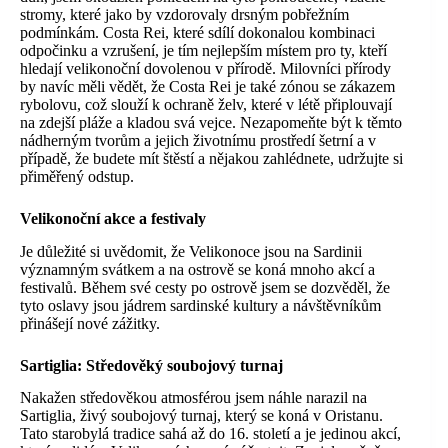
stromy, které jako by vzdorovaly drsným pobřežním
podmínkám. Costa Rei, které sdílí dokonalou kombinaci
odpočinku a vzrušení, je tím nejlepším místem pro ty, kteří
hledají velikonoční dovolenou v přírodě. Milovníci přírody
by navíc měli vědět, že Costa Rei je také zónou se zákazem
rybolovu, což slouží k ochraně želv, které v létě připlouvají
na zdejší pláže a kladou svá vejce. Nezapomeňte být k těmto
nádherným tvorům a jejich životnímu prostředí šetrní a v
případě, že budete mít štěstí a nějakou zahlédnete, udržujte si
přiměřený odstup.
Velikonoční akce a festivaly
Je důležité si uvědomit, že Velikonoce jsou na Sardinii
významným svátkem a na ostrově se koná mnoho akcí a
festivalů. Během své cesty po ostrově jsem se dozvěděl, že
tyto oslavy jsou jádrem sardinské kultury a návštěvníkům
přinášejí nové zážitky.
Sartiglia:
Středověký soubojový turnaj
Nakažen středověkou atmosférou jsem náhle narazil na
Sartiglia, živý soubojový turnaj, který se koná v Oristanu.
Tato starobylá tradice sahá až do 16. století a je jedinou akcí,