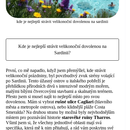
kde je nejlepší strávit velikonoční dovolenou na sardinii
Kde je nejlepší strávit velikonoční dovolenou na
Sardinii?
První, co mě napadlo, když jsem přemýšlel, kde strávit
velikonoční prázdniny, byl povzbudivý zvuk sirény volající
po Sardinii. Tento úžasný ostrov u italského pobřeží je
přehlídkou přírodních divů s intenzivně modrým mořem,
malými bílými čtvercovými stavbami a skalnatým terénem.
Přesto jsem si musel najít to nejlepší místo pro svou
dovolenou. Mám si vybrat
rušné ulice Cagliari
(hlavního
města a metropole ostrova), nebo klidnější pláže Costa
Smeralda? Na druhou stranu by možná byly nejvhodnějším
místem pro poznávání historie
starověké ruiny Tharros
.
Všiml jsem si, že všechny jednotlivé oblasti mají svá
specifika, která mě k nim přitahují, a rád vám poskytnu své