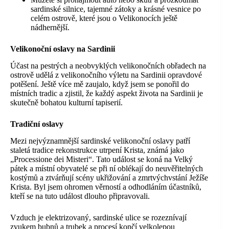
sardinské silnice, tajemné zátoky a krásné vesnice po
celém ostrově, které jsou o Velikonocích ještě
nádhernější.
Velikonoční oslavy na Sardinii
Účast na pestrých a neobvyklých velikonočních obřadech na
ostrově udělá z velikonočního výletu na Sardinii opravdové
potěšení. Ještě více mě zaujalo, když jsem se ponořil do
místních tradic a zjistil, že každý aspekt života na Sardinii je
skutečně bohatou kulturní tapiserií.
Tradiční oslavy
Mezi nejvýznamnější sardinské velikonoční oslavy patří
staletá tradice rekonstrukce utrpení Krista, známá jako
„Processione dei Misteri“. Tato událost se koná na Velký
pátek a místní obyvatelé se při ní oblékají do neuvěřitelných
kostýmů a ztvárňují scény ukřižování a zmrtvýchvstání Ježíše
Krista. Byl jsem ohromen věrností a odhodláním účastníků,
kteří se na tuto událost dlouho připravovali.
Vzduch je elektrizovaný, sardinské ulice se rozeznívají
zvukem bubnů a trubek a procesí končí velkolepou