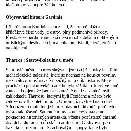
ideálním místem pro Velikonoce.
Objevování historie Sardinie
Při průzkumu Sardinie jsem zjistil, že kromě pláží a
křišťálově čisté vody je ostrov plný podmanivé přírody.
Přestože se Sardinie nachází mezi mnoha dalšími oblíbenými
turistickými destinacemi, má bohatou historii, která jen čeká
na objevení.
Tharros
: Starověké ruiny u moře
Starobylé město Tharros skrývá tajemství již stovky let. Toto
archeologické naleziště, které se nachází na kousku pevniny
mezi zálivy, musí navštívit každý milovník historie. Moje
procházka po starověkém areálu byla zážitkem, který ve mně
zanechal dojem, že jsem se skutečně ocitl ve společnosti
zakladatelů Tharrosu, kterými byli Féničané a město bylo
založeno v 8. století př. n. l.. Ohromující výhled na modré
Středozemní moře byl jedním z hlavních důvodů, proč bylo
město tak úžasné. Samotné ruiny jsou nevyzpytatelnou
pokladnicí historických artefaktů, včetně pozůstatků chrámů,
divadel a dokonce i římského amfiteátru. Obdivoval jsem
baziliku s pozoruhodně zachovalými sloupy, které byly