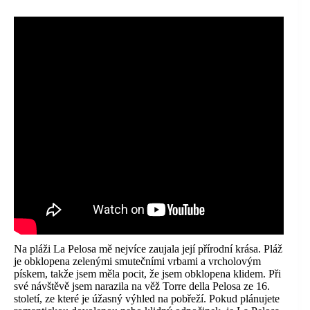
Na pláži La Pelosa mě nejvíce zaujala její přírodní krása. Pláž
je obklopena zelenými smutečními vrbami a vrcholovým
pískem, takže jsem měla pocit, že jsem obklopena klidem. Při
své návštěvě jsem narazila na věž Torre della Pelosa ze 16.
století, ze které je úžasný výhled na pobřeží. Pokud plánujete