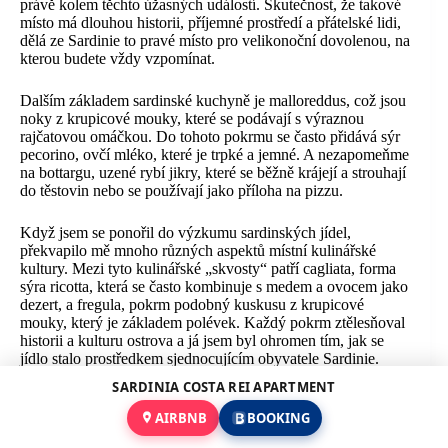
právě kolem těchto úžasných událostí. Skutečnost, že takové
místo má dlouhou historii, příjemné prostředí a přátelské lidi,
dělá ze Sardinie to pravé místo pro velikonoční dovolenou, na
kterou budete vždy vzpomínat.
Dalším základem sardinské kuchyně je malloreddus, což jsou
noky z krupicové mouky, které se podávají s výraznou
rajčatovou omáčkou. Do tohoto pokrmu se často přidává sýr
pecorino, ovčí mléko, které je trpké a jemné. A nezapomeňme
na bottargu, uzené rybí jikry, které se běžně krájejí a strouhají
do těstovin nebo se používají jako příloha na pizzu.
Když jsem se ponořil do výzkumu sardinských jídel,
překvapilo mě mnoho různých aspektů místní kulinářské
kultury. Mezi tyto kulinářské „skvosty“ patří cagliata, forma
sýra ricotta, která se často kombinuje s medem a ovocem jako
dezert, a fregula, pokrm podobný kuskusu z krupicové
mouky, který je základem polévek. Každý pokrm ztělesňoval
historii a kulturu ostrova a já jsem byl ohromen tím, jak se
jídlo stalo prostředkem sjednocujícím obyvatele Sardinie.
SARDINIA COSTA REI APARTMENT
Ochutnávky vín a místních specialit
AIRBNB
BOOKING
Sardinie nejvíce osloví milovníky vína, protože je zdrojem