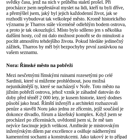
svědky času, jenž na nich v průběhu staletí prošel. Při
procházce jsem nepřestával myslet na lidi, kteří tu byli dříve,
a přemýšlel jsem, jaký byl jejich každodenní život, jak se
rozhodli vybudovat tak velkolepé město. Kromě historického
významu je Tharros stále víceméně odlehlým bodem ostrova,
a proto je tak okouzlující. Místo bylo sdíleno jen s několika
dalšími hosty, což mi dalo možnost ponořit se do minulosti a
pocítit atmosféru tehdejšího života. Pokud hledáte jedinečný
zážitek, Tharros by měl být bezpochyby první zastávkou na
vašem seznamu.
Nora:
Římské město na pobřeží
Mezi nesčetnými římskými ruinami rozesetými po celé
Sardinii, které si můžeme prohlédnout, jsou možná
nejunikátnější ty, které se nacházejí v Noře. Toto město na
jižním pobřeží ostrova, jehož vznik je záhadně datován do
doby před téměř 2 000 lety, je kusem historie, který dodnes
působí jako hrad. Římští inženýři a architekti rozhazovali
peníze a stavěli Noru jako jednu ze zřícenin, jejíž součástí je
dokonce divadlo, fórum a lázeňský komplex. Když jsem se
procházel po zříceninách, uvědomil jsem si, že mě tam
nejvíce fascinuje jejich velikost. Amfiteátr je mistrovským
inženýrským dílem par excellence a oslňuje nádhernými
kamennými sochami a konstrukcemi. Jako takový je to případ