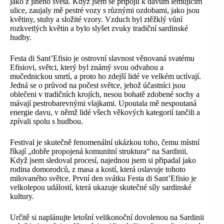
jako z jiného světa. Když jsem se připojil k davům lemujícím
ulice, zaujaly mě pestré vozy s různými ozdobami, jako jsou
květiny, stuhy a složité vzory. Vzduch byl ztěžklý vůní
rozkvetlých květin a bylo slyšet zvuky tradiční sardinské
hudby.
Festa di Sant’Efisio je ostrovní slavnost věnovaná svatému
Efisiovi, světci, který byl známý svou odvahou a
mučednickou smrtí, a proto ho zdejší lidé ve velkém uctívají.
Jedná se o průvod na počest světce, jehož účastníci jsou
oblečeni v tradičních krojích, nesou bohatě zdobené sochy a
mávají pestrobarevnými vlajkami. Upoutala mě nespoutaná
energie davu, v němž lidé všech věkových kategorií tančili a
zpívali spolu s hudbou.
Festival je skutečně fenomenální ukázkou toho, čemu místní
říkají „dobře propojená komunitní struktura“ na Sardinii.
Když jsem sledoval procesí, najednou jsem si připadal jako
rodina domorodců, z masa a kostí, která oslavuje tohoto
milovaného světce. První den svátku Festa di Sant’Efisio je
velkolepou událostí, která ukazuje skutečné síly sardinské
kultury.
Určitě si naplánujte letošní velikonoční dovolenou na Sardinii