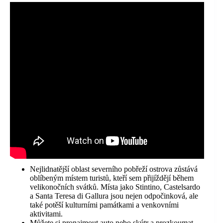
Nejlidnatější oblast severního pobřeží ostrova zůstává
oblíbeným místem turistů, kteří sem přijíždějí během
velikonočních svátků. Místa jako Stintino, Castelsardo
a Santa Teresa di Gallura jsou nejen odpočinková, ale
také potěší kulturními památkami a venkovními
aktivitami.
Můžete si pronajmout auto nebo skútr a prozkoumat