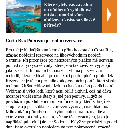
Které výlety vás zavedou
na nádherná vyhlídková
místa a umožní vám
obdivovat krásy sardinské
přírody?
Costa Rei:
Pobřežní přírodní rezervace
Pro mě je klidnějším únikem do přírody cesta do Costa Rei,
úžasné pobřežní rezervace na jihovýchodním pobřeží
Sardinie. Při procházce po nedotčených plážích mě uchvátil
pohled na tyrkysové vody, které jsou tak živé, že vypadají
jako ze sci-fi filmu. Tiché narážení vln na pláž vytváří
melodii, která je ideální pro relaxaci po dni plném prohlídek.
Rezervace je rájem pro milovníky vodních sportů, kteří si zde
mohou užít šnorchlování, jízdu na kajaku nebo paddleboardu.
Vybírám si výlet lodí, který není příliš aktivní, což mi dává
možnost vidět strmé útesy z jiné perspektivy. Když se
procházím po klidném moři, vidím delfíny, kteří si hrají ve
skupině a jejich štíhlá těla zároveň vyčnívají nad hladinu.
Milovníkům přírody se naskytne pohled na rozmanité a
extravagantní druhy rostlin, včetně těch vzácných, jako je
například původní jalovec Sodonia. Když se procházím podél
dun, jsem okouzlen pohledem na tyto pokroucené, vzácné