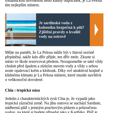
romantickou dovolenou nebo klidný odpočinek, je La Pelosa
tím nejlepším místem.
Je sardinská voda z
kohoutku bezpečná k pití?
Zjištění pravdy o kvalitě
vody na ostrově
Mějte na paměti, že La Pelosa může být v hlavní sezóně
přeplněná, takže kdo dřív přijde, ten dřív mele. Zkuste si
místo ve škole rezervovat předem. Nezapomeňte se také vždy
chránit před úpalem a nízkým stavem vody a vždy s sebou
noste opalovací krém a klobouk. Díky své atraktivní krajině a
klidnému klimatu je La Pelosa místem, které musíte navštívit
o velikonoční dovolené.
Chia
: tropická oáza
Jedním z charakteristických rysů Chia je, že vypadá jako
tropická zázračná země. Na jihu ostrova se nachází Sardinie,
nádherná pláž s jemným prachovým pískem a průzračnou
vodou, na které si budete připadat jako v Karibiku. Pláž je