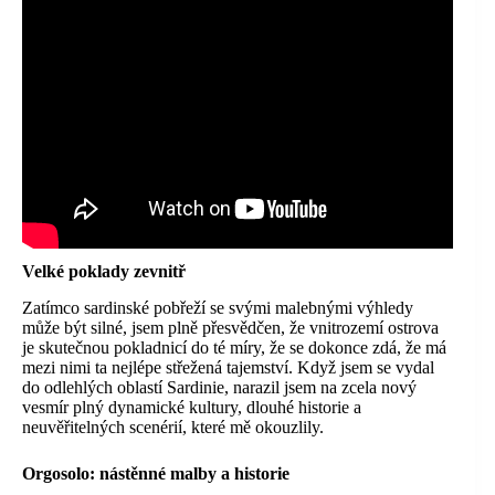
Velké poklady zevnitř
Zatímco sardinské pobřeží se svými malebnými výhledy
může být silné, jsem plně přesvědčen, že vnitrozemí ostrova
je skutečnou pokladnicí do té míry, že se dokonce zdá, že má
mezi nimi ta nejlépe střežená tajemství. Když jsem se vydal
do odlehlých oblastí Sardinie, narazil jsem na zcela nový
vesmír plný dynamické kultury, dlouhé historie a
neuvěřitelných scenérií, které mě okouzlily.
Orgosolo:
nástěnné malby a historie