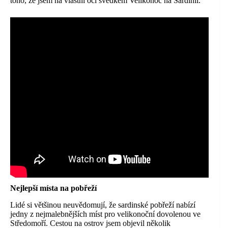
toho, že jsem na vlastní oči svědkem Velikonoc na Sardinii.
Nejlepší místa na pobřeží
Lidé si většinou neuvědomují, že sardinské pobřeží nabízí
jedny z nejmalebnějších míst pro velikonoční dovolenou ve
Středomoří. Cestou na ostrov jsem objevil několik