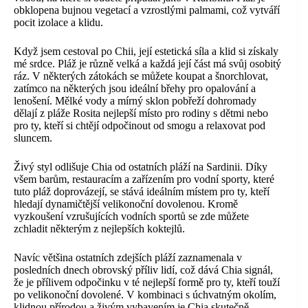
obklopena bujnou vegetací a vzrostlými palmami, což vytváří
pocit izolace a klidu.
Když jsem cestoval po Chii, její estetická síla a klid si získaly
mé srdce. Pláž je různě velká a každá její část má svůj osobitý
ráz. V některých zátokách se můžete koupat a šnorchlovat,
zatímco na některých jsou ideální břehy pro opalování a
lenošení. Mělké vody a mírný sklon pobřeží dohromady
dělají z pláže Rosita nejlepší místo pro rodiny s dětmi nebo
pro ty, kteří si chtějí odpočinout od smogu a relaxovat pod
sluncem.
Živý styl odlišuje Chia od ostatních pláží na Sardinii. Díky
všem barům, restauracím a zařízením pro vodní sporty, které
tuto pláž doprovázejí, se stává ideálním místem pro ty, kteří
hledají dynamičtější velikonoční dovolenou. Kromě
vyzkoušení vzrušujících vodních sportů se zde můžete
zchladit některým z nejlepších koktejlů.
Navíc většina ostatních zdejších pláží zaznamenala v
posledních dnech obrovský příliv lidí, což dává Chia signál,
že je přílivem odpočinku v té nejlepší formě pro ty, kteří touží
po velikonoční dovolené. V kombinaci s úchvatným okolím,
klidnou přírodou a živým vybavením je Chia skutečně