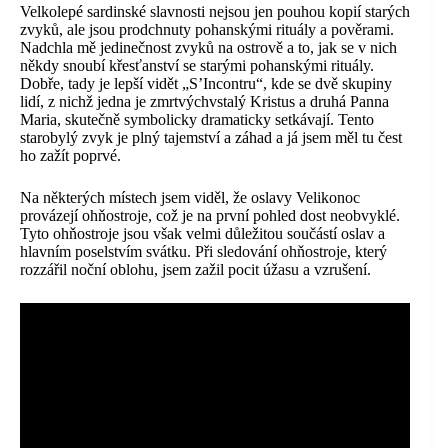
Velkolepé sardinské slavnosti nejsou jen pouhou kopií starých
zvyků, ale jsou prodchnuty pohanskými rituály a pověrami.
Nadchla mě jedinečnost zvyků na ostrově a to, jak se v nich
někdy snoubí křesťanství se starými pohanskými rituály.
Dobře, tady je lepší vidět „S’Incontru“, kde se dvě skupiny
lidí, z nichž jedna je zmrtvýchvstalý Kristus a druhá Panna
Maria, skutečně symbolicky dramaticky setkávají. Tento
starobylý zvyk je plný tajemství a záhad a já jsem měl tu čest
ho zažít poprvé.
Na některých místech jsem viděl, že oslavy Velikonoc
provázejí ohňostroje, což je na první pohled dost neobvyklé.
Tyto ohňostroje jsou však velmi důležitou součástí oslav a
hlavním poselstvím svátku. Při sledování ohňostroje, který
rozzářil noční oblohu, jsem zažil pocit úžasu a vzrušení.