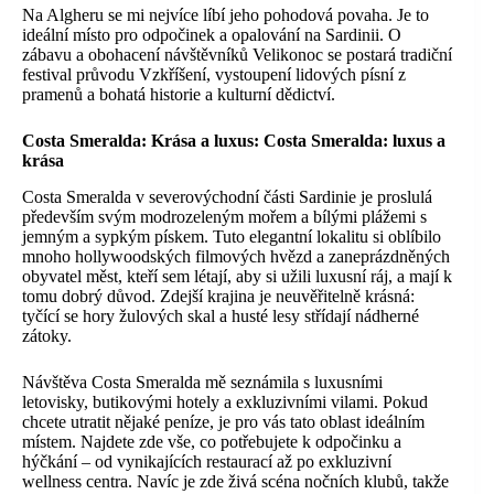
Na Algheru se mi nejvíce líbí jeho pohodová povaha. Je to
ideální místo pro odpočinek a opalování na Sardinii. O
zábavu a obohacení návštěvníků Velikonoc se postará tradiční
festival průvodu Vzkříšení, vystoupení lidových písní z
pramenů a bohatá historie a kulturní dědictví.
Costa Smeralda:
Krása a luxus: Costa Smeralda: luxus a
krása
Costa Smeralda v severovýchodní části Sardinie je proslulá
především svým modrozeleným mořem a bílými plážemi s
jemným a sypkým pískem. Tuto elegantní lokalitu si oblíbilo
mnoho hollywoodských filmových hvězd a zaneprázdněných
obyvatel měst, kteří sem létají, aby si užili luxusní ráj, a mají k
tomu dobrý důvod. Zdejší krajina je neuvěřitelně krásná:
tyčící se hory žulových skal a husté lesy střídají nádherné
zátoky.
Návštěva Costa Smeralda mě seznámila s luxusními
letovisky, butikovými hotely a exkluzivními vilami. Pokud
chcete utratit nějaké peníze, je pro vás tato oblast ideálním
místem. Najdete zde vše, co potřebujete k odpočinku a
hýčkání – od vynikajících restaurací až po exkluzivní
wellness centra. Navíc je zde živá scéna nočních klubů, takže