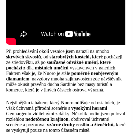
Při prohledávání okolí vesnice jsem narazil na mnoho
skrytých skvostů
, od
starobylých kostelů, které
pocházejí
ze středověku, až po
současné odvážné umění, které
pochází z
díla
místních umělců
vystavených v galeriích.
Faktem však je, že Nuoro je stále
poměrně neobjeveným
diamantem
, navzdory mnoha zajímavostem zde návštěvník
může okusit pravého ducha Sardinie bez masy turistů a
komerce, která je v jiných částech ostrova výrazná.
Nejsilnějším tahákem, který Nuoro odlišuje od ostatních, je
však úchvatná přírodní scenérie s
vysokými horami
Gennargentu viditelnými z dálky. Několik hodin jsem putoval
rozlehlou
nedotčenou krajinou
, obdivoval úchvatné
scenérie a pozoroval
vzácné druhy rostlin a živočichů,
které
se vyskytují pouze na tomto úžasném místě.