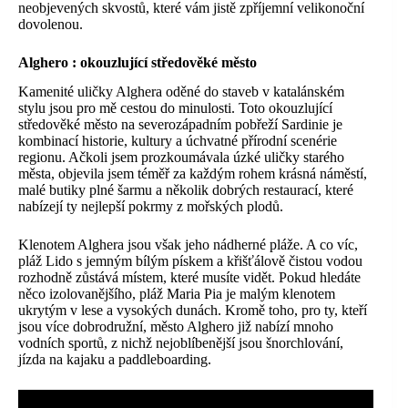
neobjevených skvostů, které vám jistě zpříjemní velikonoční
dovolenou.
Alghero
: okouzlující středověké město
Kamenité uličky Alghera oděné do staveb v katalánském
stylu jsou pro mě cestou do minulosti. Toto okouzlující
středověké město na severozápadním pobřeží Sardinie je
kombinací historie, kultury a úchvatné přírodní scenérie
regionu. Ačkoli jsem prozkoumávala úzké uličky starého
města, objevila jsem téměř za každým rohem krásná náměstí,
malé butiky plné šarmu a několik dobrých restaurací, které
nabízejí ty nejlepší pokrmy z mořských plodů.
Klenotem Alghera jsou však jeho nádherné pláže. A co víc,
pláž Lido s jemným bílým pískem a křišťálově čistou vodou
rozhodně zůstává místem, které musíte vidět. Pokud hledáte
něco izolovanějšího, pláž Maria Pia je malým klenotem
ukrytým v lese a vysokých dunách. Kromě toho, pro ty, kteří
jsou více dobrodružní, město Alghero již nabízí mnoho
vodních sportů, z nichž nejoblíbenější jsou šnorchlování,
jízda na kajaku a paddleboarding.