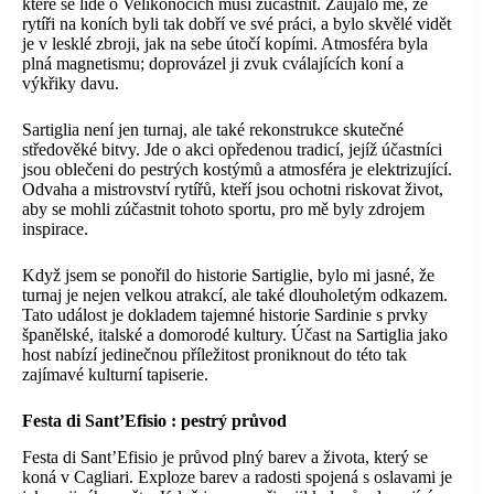
které se lidé o Velikonocích musí zúčastnit. Zaujalo mě, že
rytíři na koních byli tak dobří ve své práci, a bylo skvělé vidět
je v lesklé zbroji, jak na sebe útočí kopími. Atmosféra byla
plná magnetismu; doprovázel ji zvuk cválajících koní a
výkřiky davu.
Sartiglia není jen turnaj, ale také rekonstrukce skutečné
středověké bitvy. Jde o akci opředenou tradicí, jejíž účastníci
jsou oblečeni do pestrých kostýmů a atmosféra je elektrizující.
Odvaha a mistrovství rytířů, kteří jsou ochotni riskovat život,
aby se mohli zúčastnit tohoto sportu, pro mě byly zdrojem
inspirace.
Když jsem se ponořil do historie Sartiglie, bylo mi jasné, že
turnaj je nejen velkou atrakcí, ale také dlouholetým odkazem.
Tato událost je dokladem tajemné historie Sardinie s prvky
španělské, italské a domorodé kultury. Účast na Sartiglia jako
host nabízí jedinečnou příležitost proniknout do této tak
zajímavé kulturní tapiserie.
Festa di Sant’Efisio
: pestrý průvod
Festa di Sant’Efisio je průvod plný barev a života, který se
koná v Cagliari. Exploze barev a radosti spojená s oslavami je