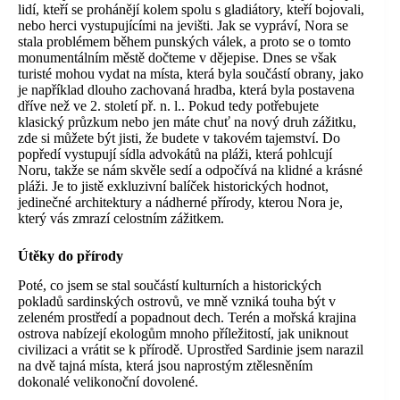
lidí, kteří se prohánějí kolem spolu s gladiátory, kteří bojovali,
nebo herci vystupujícími na jevišti. Jak se vypráví, Nora se
stala problémem během punských válek, a proto se o tomto
monumentálním městě dočteme v dějepise. Dnes se však
turisté mohou vydat na místa, která byla součástí obrany, jako
je například dlouho zachovaná hradba, která byla postavena
dříve než ve 2. století př. n. l.. Pokud tedy potřebujete
klasický průzkum nebo jen máte chuť na nový druh zážitku,
zde si můžete být jisti, že budete v takovém tajemství. Do
popředí vystupují sídla advokátů na pláži, která pohlcují
Noru, takže se nám skvěle sedí a odpočívá na klidné a krásné
pláži. Je to jistě exkluzivní balíček historických hodnot,
jedinečné architektury a nádherné přírody, kterou Nora je,
který vás zmrazí celostním zážitkem.
Útěky do přírody
Poté, co jsem se stal součástí kulturních a historických
pokladů sardinských ostrovů, ve mně vzniká touha být v
zeleném prostředí a popadnout dech. Terén a mořská krajina
ostrova nabízejí ekologům mnoho příležitostí, jak uniknout
civilizaci a vrátit se k přírodě. Uprostřed Sardinie jsem narazil
na dvě tajná místa, která jsou naprostým ztělesněním
dokonalé velikonoční dovolené.