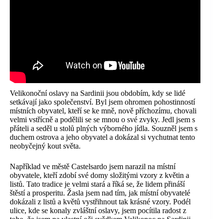
Velikonoční oslavy na Sardinii jsou obdobím, kdy se lidé
setkávají jako společenství. Byl jsem ohromen pohostinností
místních obyvatel, kteří se ke mně, nově příchozímu, chovali
velmi vstřícně a podělili se se mnou o své zvyky. Jedl jsem s
přáteli a seděl u stolů plných výborného jídla. Souzněl jsem s
duchem ostrova a jeho obyvatel a dokázal si vychutnat tento
neobyčejný kout světa.
Například ve městě Castelsardo jsem narazil na místní
obyvatele, kteří zdobí své domy složitými vzory z květin a
listů. Tato tradice je velmi stará a říká se, že lidem přináší
štěstí a prosperitu. Žasla jsem nad tím, jak místní obyvatelé
dokázali z listů a květů vystřihnout tak krásné vzory. Podél
ulice, kde se konaly zvláštní oslavy, jsem pocítila radost z