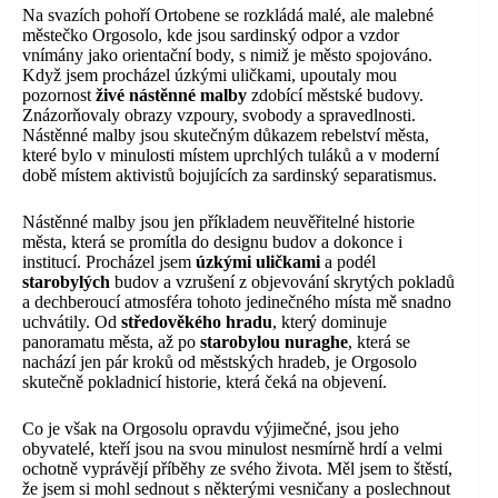
Na svazích pohoří Ortobene se rozkládá malé, ale malebné
městečko Orgosolo, kde jsou sardinský odpor a vzdor
vnímány jako orientační body, s nimiž je město spojováno.
Když jsem procházel úzkými uličkami, upoutaly mou
pozornost
živé nástěnné malby
zdobící městské budovy.
Znázorňovaly obrazy vzpoury, svobody a spravedlnosti.
Nástěnné malby jsou skutečným důkazem rebelství města,
které bylo v minulosti místem uprchlých tuláků a v moderní
době místem aktivistů bojujících za sardinský separatismus.
Nástěnné malby jsou jen příkladem neuvěřitelné historie
města, která se promítla do designu budov a dokonce i
institucí. Procházel jsem
úzkými uličkami
a podél
starobylých
budov a vzrušení z objevování skrytých pokladů
a dechberoucí atmosféra tohoto jedinečného místa mě snadno
uchvátily. Od
středověkého hradu
, který dominuje
panoramatu města, až po
starobylou nuraghe
, která se
nachází jen pár kroků od městských hradeb, je Orgosolo
skutečně pokladnicí historie, která čeká na objevení.
Co je však na Orgosolu opravdu výjimečné, jsou jeho
obyvatelé, kteří jsou na svou minulost nesmírně hrdí a velmi
ochotně vyprávějí příběhy ze svého života. Měl jsem to štěstí,
že jsem si mohl sednout s některými vesničany a poslechnout