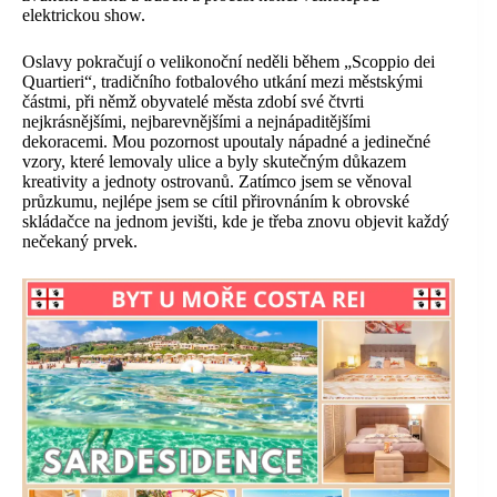
elektrickou show.
Oslavy pokračují o velikonoční neděli během „Scoppio dei
Quartieri“, tradičního fotbalového utkání mezi městskými
částmi, při němž obyvatelé města zdobí své čtvrti
nejkrásnějšími, nejbarevnějšími a nejnápaditějšími
dekoracemi. Mou pozornost upoutaly nápadné a jedinečné
vzory, které lemovaly ulice a byly skutečným důkazem
kreativity a jednoty ostrovanů. Zatímco jsem se věnoval
průzkumu, nejlépe jsem se cítil přirovnáním k obrovské
skládačce na jednom jevišti, kde je třeba znovu objevit každý
nečekaný prvek.