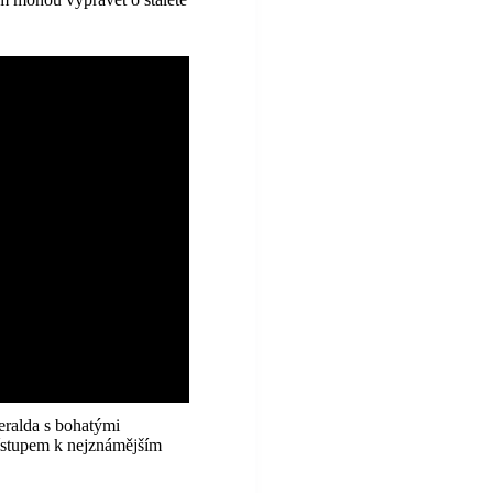
eralda s bohatými
ístupem k nejznámějším