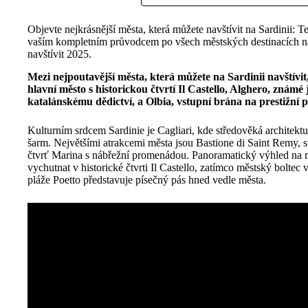
Objevte nejkrásnější města, která můžete navštívit na Sardinii: T
vaším kompletním průvodcem po všech městských destinacích na 
navštívit 2025.
Mezi nejpoutavější města, která můžete na Sardinii navštívit, 
hlavní město s historickou čtvrtí Il Castello, Alghero, znám
katalánskému dědictví, a Olbia, vstupní brána na prestižní
Kulturním srdcem Sardinie je Cagliari, kde středověká architekt
šarm. Největšími atrakcemi města jsou Bastione di Saint Remy, s
čtvrť Marina s nábřežní promenádou. Panoramatický výhled na m
vychutnat v historické čtvrti Il Castello, zatímco městský boltec
pláže Poetto představuje písečný pás hned vedle města.