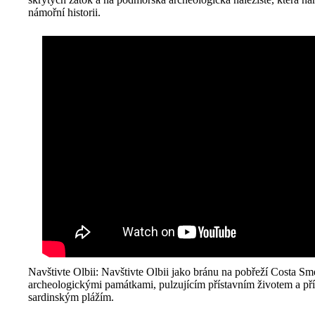
námořní historii.
Navštivte Olbii: Navštivte Olbii jako bránu na pobřeží Costa Sm
archeologickými památkami, pulzujícím přístavním životem a př
sardinským plážím.