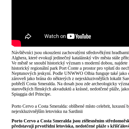
Návštěvníci jsou okouzleni zachovalými středověkými hradbam
Alghera, které evokují jedinečný katalánský vliv města stále přít
Ve městě se snoubí historický význam s moderní dobou, najdete 
historický regionální park Port Conte a prostor pro vplutí do ne
Neptunových jeskyní. Podle UNWWO Olbia funguje také jako dů
zároveň jako brána do některých z nejexkluzivnějších lokalit Sard
pobřeží Costa Smeralda. Na dosah jsou zde archeologicky výz
starověkých římských akvaduktů a krásné, nedotčené pláže, jako
Spiaggia del Principe.
Porto Cervo a Costa Smeralda: oblíbené místo celebrit, luxusní by
nejexkluzivnějším letovisku na Sardinii
Porto Cervo a Costa Smeralda jsou ztělesněním středomořsk
představují prvotřídní letoviska, nedotčené pláže s křišťálov