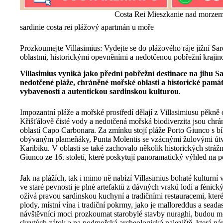
Costa Rei Mieszkanie nad morze
sardinie costa rei plážový apartmán u moře
Prozkoumejte Villasimius: Vydejte se do plážového ráje jižní S
oblastmi, historickými opevněními a nedotčenou pobřežní krajin
Villasimius vyniká jako přední pobřežní destinace na jihu Sa
nedotčené pláže, chráněné mořské oblasti a historické pamá
vybaveností a autentickou sardinskou kulturou
.
Impozantní pláže a mořské prostředí dělají z Villasimiusu pěkně
Křišťálově čisté vody a nedotčená mořská biodiverzita jsou ch
oblastí Capo Carbonara. Za zmínku stojí pláže Porto Giunco s b
obývaným plameňáky, Punta Molentis se vzácnými žulovými útv
Karibiku. V oblasti se také zachovalo několik historických strážn
Giunco ze 16. století, které poskytují panoramatický výhled na p
Jak na plážích, tak i mimo ně nabízí Villasimius bohaté kulturní
ve staré pevnosti je plné artefaktů z dávných vraků lodí a fénic
ožívá pravou sardinskou kuchyní a tradičními restauracemi, které
plody, místní vína i tradiční pokrmy, jako je malloreddus a sead
návštěvníci moci prozkoumat starobylé stavby nuraghi, budou mo
skrytých zátok a na podmořská archeologická naleziště, která n