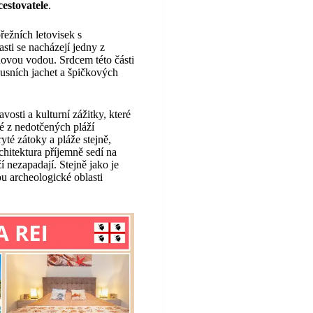
cestovatele
.
ežních letovisek s
ti se nacházejí jedny z
dovou vodou. Srdcem této části
usních jachet a špičkových
osti a kulturní zážitky, které
ré z nedotčených pláží
yté zátoky a pláže stejně,
chitektura příjemně sedí na
í nezapadají. Stejně jako je
u archeologické oblasti