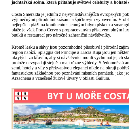
jachtařská scéna, která přitahuje světové celebrity a bohaté 
Costa Smeralda je jedním z nejvyhledávanějších evropských pobř
výjimečnými přírodními krásami a špičkovým vybavením. V oblas
nejlepších pláží na kontinentu s jemným bílým pískem a smarag
pláže je však Porto Cervo s propracovaným přístavem plným lux
butiků a restaurací pro náročné zahraniční návštěvníky.
Kromě lesku a slávy jsou pozoruhodně působivé i přírodní zajímav
region nabízí. Spiaggia del Principe a Liscia Ruja jsou jen někte
ukrytých za křovím, aby si návštěvníci mohli vychutnat jejich skr
protože nevypadají stejně a mají různé výhledy. Středomořská ar
zemi, hotely a vily s překvapivou elegancí nikde na okraji pobřež
fantastickou základnou pro poznávání místních památek, jako jso
Arzachena a vznešené žulové útvary v oblasti Gallura.