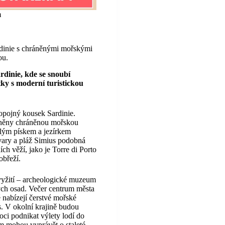
m
ardinie s chráněnými mořskými
ou.
rdinie, kde se snoubí
tky s moderní turistickou
 opojný kousek Sardinie.
ráněny chráněnou mořskou
ílým pískem a jezírkem
ary a pláž Simius podobná
ích věží, jako je Torre di Porto
obřeží.
 vyžití – archeologické muzeum
kých osad. Večer centrum města
 nabízejí čerstvé mořské
as. V okolní krajině budou
ci podnikat výlety lodí do
ám mohou vyprávět o staleté