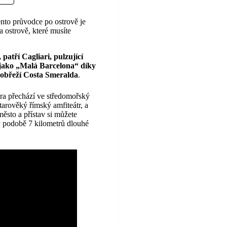
ento průvodce po ostrově je
ostrově, které musíte
patří Cagliari, pulzující
é jako „Malá Barcelona“ díky
 pobřeží Costa Smeralda
.
ura přechází ve středomořský
tarověký římský amfiteátr, a
ěsto a přístav si můžete
 v podobě 7 kilometrů dlouhé