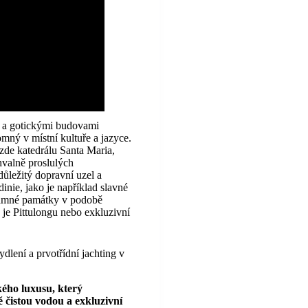
i a gotickými budovami
omný v místní kultuře a jazyce.
zde katedrálu Santa Maria,
chvalně proslulých
ležitý dopravní uzel a
inie, jako je například slavné
namné památky v podobě
 je Pittulongu nebo exkluzivní
dlení a prvotřídní jachting v
ého luxusu, který
ě čistou vodou a exkluzivní