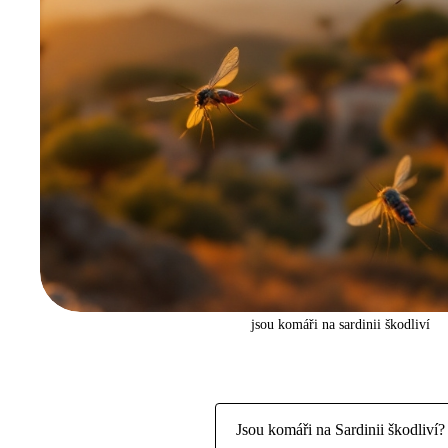
jsou komáři na sardinii škodliví
Jsou komáři na Sardinii škodliví?