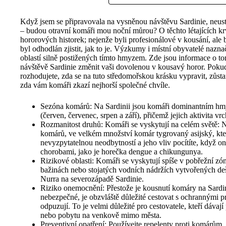
Když jsem se připravovala na vysněnou návštěvu Sardinie, neust
– budou otravní komáři mou noční můrou? O těchto létajících k
hororových historek; nejenže byli profesionálové v kousání, ale b
byl odhodlán zjistit, jak to je. Výzkumy i místní obyvatelé nazna
oblastí silně postižených tímto hmyzem. Zde jsou informace o t
návštěvě Sardinie změnit vaši dovolenou v kousavý horor. Pokud 
rozhodujete, zda se na tuto středomořskou krásku vypravit, zůstaňt
zda vám komáři zkazí nejhorší společné chvíle.
Sezóna komárů: Na Sardinii jsou komáři dominantním hmy
(červen, červenec, srpen a září), přičemž jejich aktivita vr
Rozmanitost druhů: Komáři se vyskytují na celém světě: Na
komárů, ve velkém množství komár tygrovaný asijský, kt
nevyzpytatelnou neodbytností a jeho vliv pocítíte, když 
chorobami, jako je horečka dengue a chikungunya.
Rizikové oblasti: Komáři se vyskytují spíše v pobřežní z
bažinách nebo stojatých vodních nádržích vytvořených de
Nurra na severozápadě Sardinie.
Riziko onemocnění: Přestože je kousnutí komáry na Sard
nebezpečné, je obzvláště důležité cestovat s ochrannými p
odpuzují. To je velmi důležité pro cestovatele, kteří dáva
nebo pobytu na venkově mimo města.
Preventivní opatření: Používejte repelenty proti komárům,