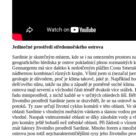
Jedinečné prostředí středomořského ostrova
Sardinie je skutečným místem, kde se i na omezeném prostoru na
geografického hlediska je ostrov pokladnicí plnou rozmanitých k
Gennargentu má sice daleko k nedotčeným plážím Costa Smeralda
nádhernou kombinací různých krajin. Všiml jsem si (nezačal jsem
geologie je důvodem, proč je klima takové, jaké je. Například ho
dešťového stínu, takže na jihu a západě je poměrně suché klima. 
ostrova mají severní a východní části téměř dvakrát více srážek. 
řadu miniprostředí, z nichž každé se v určitých ohledech liší. B
životního prostředí Sardinie jsem se dozvěděl, že se na ostrově
potoků. Ty zase určují životní cyklus komárů v této oblasti. Ve s
oblasti Sardinie s vhodným mořským vánkem a slanou vodou p
vhodné. Naopak vnitrozemské oblasti se díky zásobám vody a v
pro komáry ještě bohatší než městské oblasti. Při žádosti o vízum
znát faktory životního prostředí Sardinie. Mnoho forem a množstv
ostrova jsou totiž nejcharakterističtějšími rysy jeho životního pr