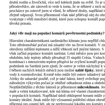
druhů rostlin a živočichů, více než kdekoli jinde na světě. To j
přírodovědce, ale zároveň to vede k tomu, že se některé z nich s
procházce po ostrově jsem si všiml, že některé druhy, například 
zřejmě odpuzují. Svou přítomností však také přilévají olej do oh
vyskytuje i větší množství druhů, které jsou schopny komáří popul
divoká prasata.
Jaký vliv mají na populaci komárů povětrnostní podmínky?
Hlavními charakteristikami sardinského klimatu jsou nepříliš chl
Toto středomořské počasí má zásadní vliv na život komárů. V zi
ohroženy nižšími teplotami a nižší vlhkostí než jinými faktory. S
však začíná populace komárů narůstat. Letní měsíce jsou pro kom
obdobím, kdy teploty někdy přesahují 35 stupňů Celsia. Vzduch
kombinaci s intenzivním teplem přispívá ke zvýšení komáří pop
podmínek na Sardinii jsem zjistil, že ostrov je velmi náchylný 
I během suchých letních měsíců jsou možné
náhlé lijáky
, které
vody k rozmnožování. Kromě toho může být ostrov náladový ta
Afriky do saharské pouště, což je také faktor, který ovlivňuje p
náhodným výkyvům počasí je obtížné odhadnout místa a období
Nejdůležitějším z těchto faktorů je přítomnost
mikroklimatu
. Je
malé a velmi lokalizované, kde má klima své vlastní charakterist
v populacích komárů. Například údolí obklopené horami může zůs
komáry ideální. Jinak může být významná pobřežní oblast obe
příjemná pro ostatní lidi, ale ne preferovaná lokalita pro komáry p