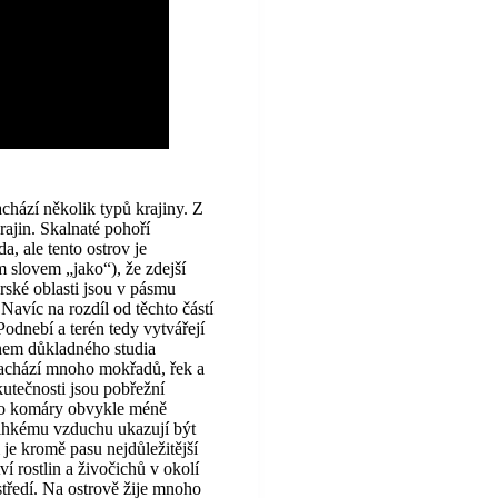
chází několik typů krajiny. Z
rajin. Skalnaté pohoří
, ale tento ostrov je
 slovem „jako“), že zdejší
rské oblasti jsou v pásmu
Navíc na rozdíl od těchto částí
Podnebí a terén tedy vytvářejí
ěhem důkladného studia
 nachází mnoho mokřadů, řek a
kutečnosti jsou pobřežní
ro komáry obvykle méně
lhkému vzduchu ukazují být
 je kromě pasu nejdůležitější
í rostlin a živočichů v okolí
ostředí. Na ostrově žije mnoho