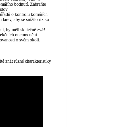
komářího bodnutí. Zabraňte
udov.
 úřadů o kontrolu komářích
larev, aby se snížilo riziko
ii, by měli skutečně zvážit
nfekčních onemocnění
ovanosti o svém okolí.
ité znát různé charakteristiky