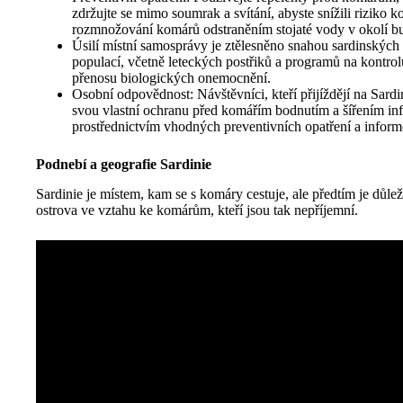
zdržujte se mimo soumrak a svítání, abyste snížili riziko 
rozmnožování komárů odstraněním stojaté vody v okolí b
Úsilí místní samosprávy je ztělesněno snahou sardinských
populací, včetně leteckých postřiků a programů na kontrolu 
přenosu biologických onemocnění.
Osobní odpovědnost: Návštěvníci, kteří přijíždějí na Sardin
svou vlastní ochranu před komářím bodnutím a šířením i
prostřednictvím vhodných preventivních opatření a inform
Podnebí a geografie Sardinie
Sardinie je místem, kam se s komáry cestuje, ale předtím je důlež
ostrova ve vztahu ke komárům, kteří jsou tak nepříjemní.