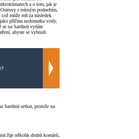
mikroklimatech a o tom, jak je
y. Ostrovy s mírným podnebím,
, což může mít za následek
ako příčina nedostatku vody,
ž se na Sardinii vydáte
tření, abyste se vyhnuli
e?
a Sardinii setkat, protože na
nii žije několik druhů komárů,