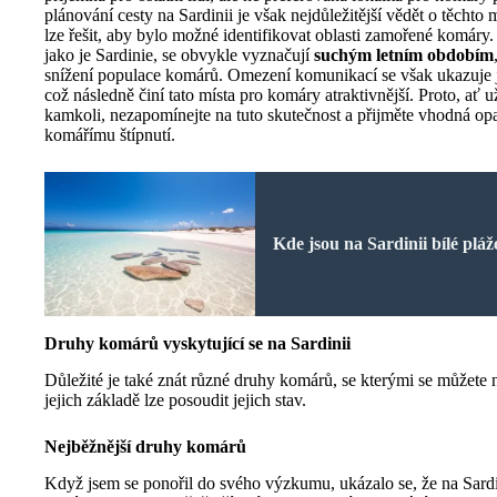
plánování cesty na Sardinii je však nejdůležitější vědět o těchto 
lze řešit, aby bylo možné identifikovat oblasti zamořené komár
jako je Sardinie, se obvykle vyznačují
suchým letním obdobím
snížení populace komárů. Omezení komunikací se však ukazuje j
což následně činí tato místa pro komáry atraktivnější. Proto, ať u
kamkoli, nezapomínejte na tuto skutečnost a přijměte vhodná opa
komářímu štípnutí.
Kde jsou na Sardinii bílé pláž
Druhy komárů vyskytující se na Sardinii
Důležité je také znát různé druhy komárů, se kterými se můžete n
jejich základě lze posoudit jejich stav.
Nejběžnější druhy komárů
Když jsem se ponořil do svého výzkumu, ukázalo se, že na Sardi