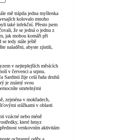
ále mě trápila jedna myšlenka
rvesajích kolovalo mnoho
yli také infekční. Přesto jsem
čovali, že se jedná o jednu z
om, jak mohou komáři při
se tedy stále ještě
e naladěni, abyste zjistili,
zem v nejteplejších měsících
cholí v červenci a srpnu.
 Sardinii žije celá řada druhů
erý je známý svou
onemocníte smrtelnými
óně, zejména v mokřadech,
šťovými srážkami v oblasti
inii vzácné nebo méně
rostředky, které hmyz
jí přednost venkovním aktivitám
 noste ochranný oděv a