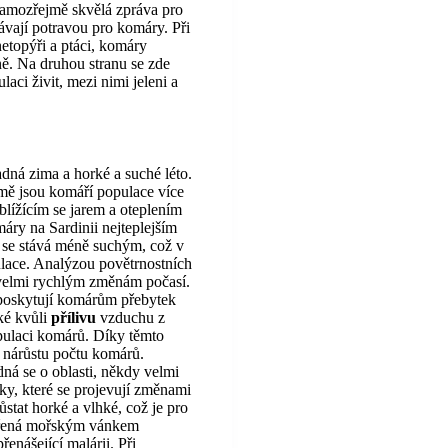
e samozřejmě skvělá zpráva pro
távají potravou pro komáry. Při
netopýři a ptáci, komáry
ně. Na druhou stranu se zde
aci živit, mezi nimi jeleni a
adná zima a horké a suché léto.
mě jsou komáří populace více
 blížícím se jarem a oteplením
áry na Sardinii nejteplejším
 se stává méně suchým, což v
ulace. Analýzou povětrnostních
k velmi rychlým změnám počasí.
 poskytují komárům přebytek
ké kvůli
přílivu
vzduchu z
opulaci komárů. Díky těmto
 nárůstu počtu komárů.
dná se o oblasti, někdy velmi
iky, které se projevují změnami
tat horké a vlhké, což je pro
střená mořským vánkem
řenášející malárii. Při